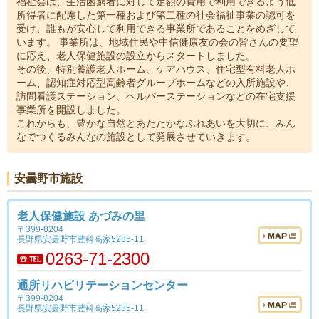
福祉会は、生活困窮者に対して定額の費用で利用できるよう低
所得者に配慮した第一種および第二種の社会福祉事業の認可を
受け、誰もが安心して利用できる事業所であることをめざして
います。 事業所は、地域住民や中信健康友の会の皆さんの要望
に応え、老人保健施設の設立からスタートしました。
その後、特別養護老人ホーム、ケアハウス、住宅型有料老人ホ
ーム、認知症対応型高齢者グループホームなどの入所施設や、
訪問看護ステーション、ヘルパーステーションなどの在宅支援
事業所を開設しました。
これからも、豊かな自然とあたたかなふれあいを大切に、みん
なでつくるみんなの施設として発展させていきます。
安曇野市施設
老人保健施設 あづみの里
〒399-8204
長野県安曇野市豊科高家5285-11
0263-71-2300
通所リハビリテーションセンター
〒399-8204
長野県安曇野市豊科高家5285-11